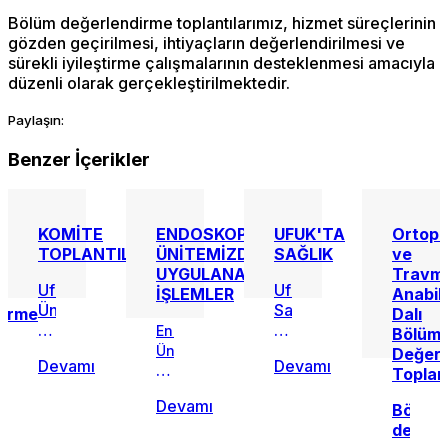
Bölüm değerlendirme toplantılarımız, hizmet süreçlerinin
gözden geçirilmesi, ihtiyaçların değerlendirilmesi ve
sürekli iyileştirme çalışmalarının desteklenmesi amacıyla
düzenli olarak gerçekleştirilmektedir.
Paylaşın:
Benzer İçerikler
eroloji
KOMİTE
ENDOSKOPİ
UFUK'TA
Ortope
TOPLANTILARI
ÜNİTEMİZDE
SAĞLIK
ve
UYGULANAN
Travma
Ufuk
Ufuk'ta
İŞLEMLER
Anabil
Üniversitesi
Sağlık
dirme
Dalı
Dr.
sekmemizden
Endoskopi
Bölüm
Rıdvan
birçok
Ünitemizde
Değerl
Devamı
Devamı
Ege
sağlık
Uygulanan
Toplant
dirme
Hastanesi’nde
sorunu
İşlemler
Devamı
rımız,
kalite
ile
Bölüm
çalışmalarına
alakalı
değerl