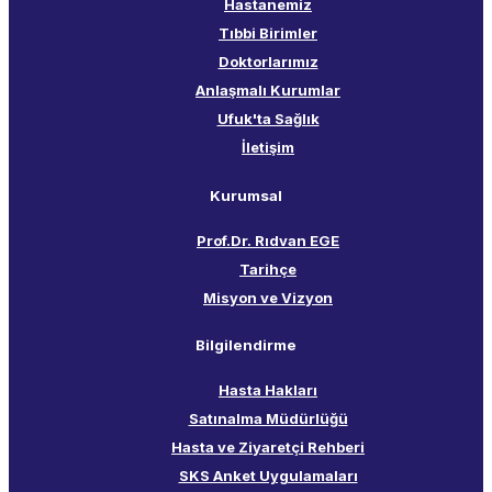
Hastanemiz
e
ının
Tıbbi Birimler
nmesi
Doktorlarımız
Anlaşmalı Kurumlar
Ufuk'ta Sağlık
tirilme
İletişim
Kurumsal
Prof.Dr. Rıdvan EGE
Tarihçe
Misyon ve Vizyon
Bilgilendirme
Hasta Hakları
Satınalma Müdürlüğü
Hasta ve Ziyaretçi Rehberi
SKS Anket Uygulamaları