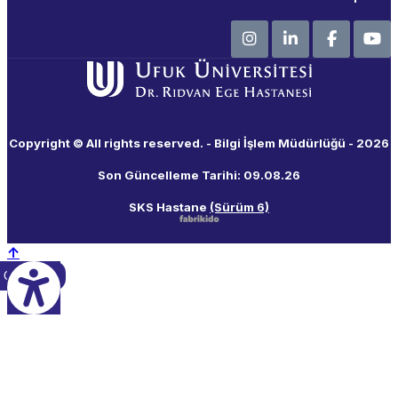
Instagram
LinkedIn
Facebook
YouTub
Copyright © All rights reserved. - Bilgi İşlem Müdürlüğü - 2026
Son Güncelleme Tarihi:
09.08.26
SKS Hastane
(Sürüm 6)
↑
 Çeviri